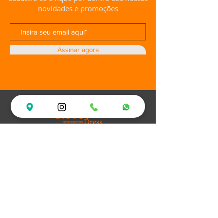
novidades e promoções
Assinar agora
Loja
Ofertas
Vestidos de Festa
Debutantes
Plus Size
XV Experience