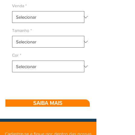
Venda
*
Tamanho
*
Cor
*
SAIBA MAIS
Cadastre-se e fique por dentro das nossas