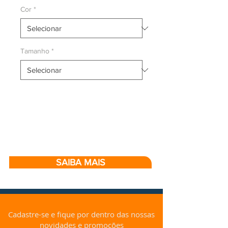
Cor
*
Tamanho
*
SAIBA MAIS
Cadastre-se e fique por dentro das nossas
novidades e promoções