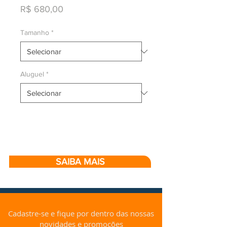
Preço
R$ 680,00
Tamanho
*
Aluguel
*
SAIBA MAIS
Cadastre-se e fique por dentro das nossas
novidades e promoções