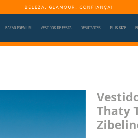
BELEZA, GLAMOUR, CONFIANÇA!
BAZAR PREMIUM
VESTIDOS DE FESTA
DEBUTANTES
PLUS SIZE
E
Vestid
Thaty 
Zibelin