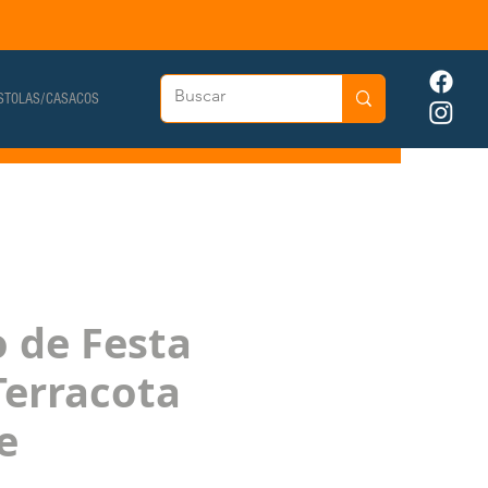
STOLAS/CASACOS
o de Festa
Terracota
e