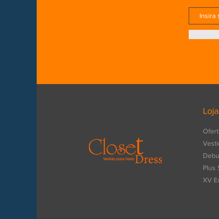
Loja
Ofert
Vesti
Debu
Plus 
XV E