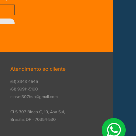
Atendimento ao cliente
(61) 3343-4545
(61) 9
9911-5190
closet307bsb@gmail.com
CLS 307 Bloco C, 19, Asa Sul,
Brasília, DF - 70354-530