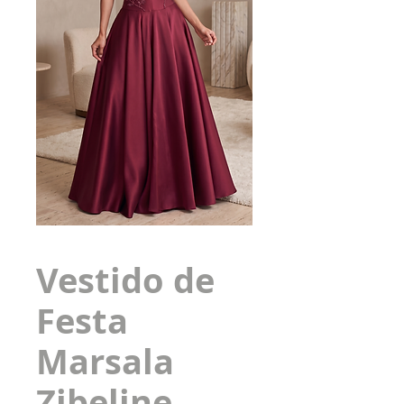
Vestido de
Festa
Marsala
Zibeline