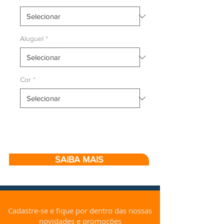
Aluguel
*
Cor
*
SAIBA MAIS
Cadastre-se e fique por dentro das nossas
novidades e promoções