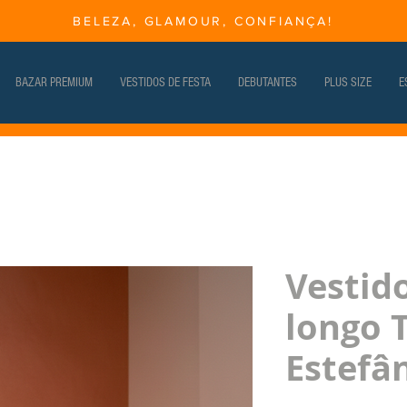
BELEZA, GLAMOUR, CONFIANÇA!
BAZAR PREMIUM
VESTIDOS DE FESTA
DEBUTANTES
PLUS SIZE
E
Vestid
longo 
Estefâ