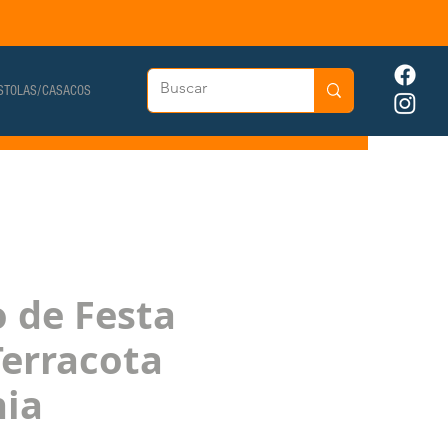
STOLAS/CASACOS
o de Festa
Terracota
nia