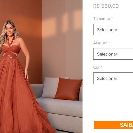
Preço
R$ 550,00
Tamanho
*
Selecionar
Aluguel
*
Selecionar
Cor
*
Selecionar
SAIB