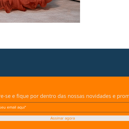
re-se e fique por dentro das nossas novidades e pr
Assinar agora