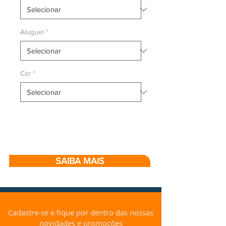
Aluguel
*
Cor
*
SAIBA MAIS
Cadastre-se e fique por dentro das nossas
novidades e promoções