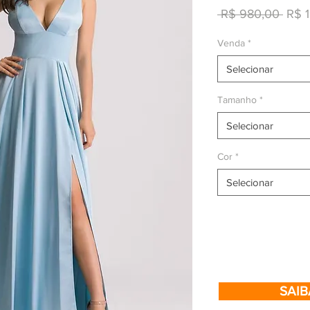
Preç
 R$ 980,00 
R$ 
norm
Venda
*
Selecionar
Tamanho
*
Selecionar
Cor
*
Selecionar
SAIB