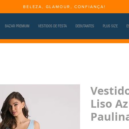
BELEZA, GLAMOUR, CONFIANÇA!
BAZAR PREMIUM
VESTIDOS DE FESTA
DEBUTANTES
PLUS SIZE
E
Vestid
Liso Az
Paulin