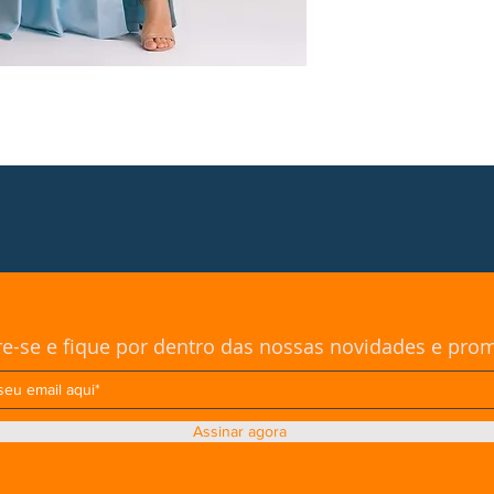
re-se e fique por dentro das nossas novidades e pr
Assinar agora