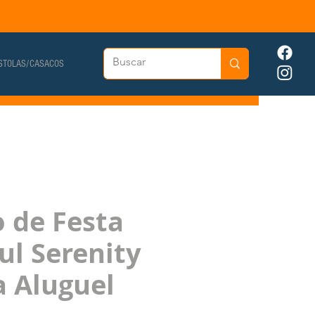
STOLAS/CASACOS
o de Festa
ul Serenity
a Aluguel