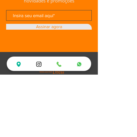
novidades e promoções
Assinar agora
Loja
Ofertas
Vestidos de Festa
Debutantes
Plus Size
XV Experience