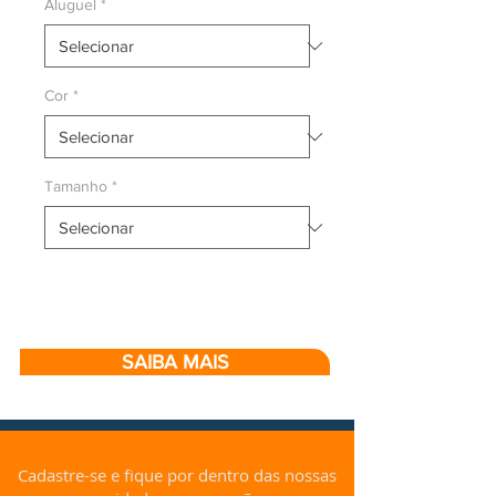
Aluguel
*
Cor
*
Tamanho
*
SAIBA MAIS
Cadastre-se e fique por dentro das nossas