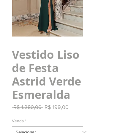
Vestido Liso
de Festa
Astrid Verde
Esmeralda
Preço
Preço
 R$ 1.280,00 
R$ 199,00
normal
promocional
Venda
*