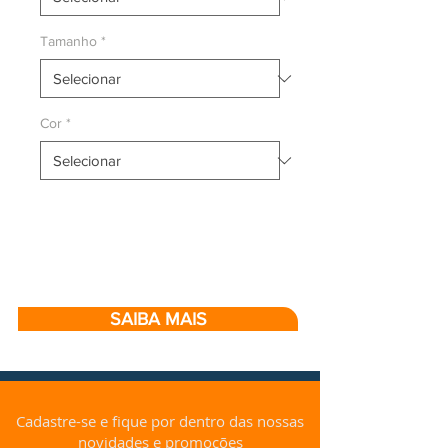
Tamanho
*
Cor
*
SAIBA MAIS
Cadastre-se e fique por dentro das nossas
novidades e promoções