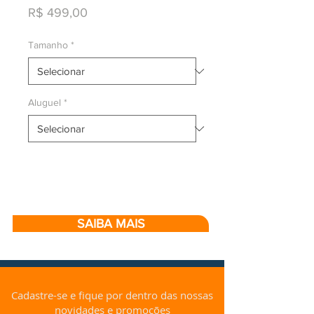
Preço
R$ 499,00
Tamanho
*
Aluguel
*
SAIBA MAIS
Cadastre-se e fique por dentro das nossas
novidades e promoções