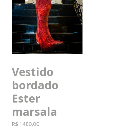
Vestido
bordado
Ester
marsala
Preço
R$ 1.480,00