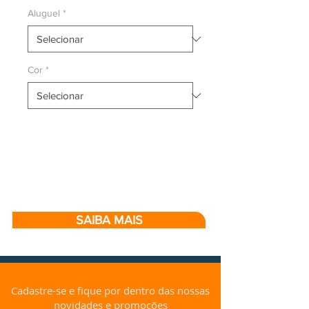
Aluguel
*
Cor
*
SAIBA MAIS
Cadastre-se e fique por dentro das nossas
novidades e promoções