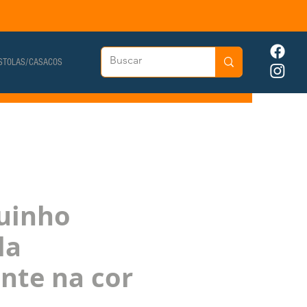
STOLAS/CASACOS
uinho
la
nte na cor