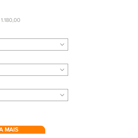
ço
Preço
 1.180,00
mal
promocional
A MAIS