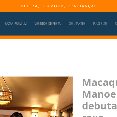
BELEZA, GLAMOUR, CONFIANÇA!
BAZAR PREMIUM
VESTIDOS DE FESTA
DEBUTANTES
PLUS SIZE
E
Macaq
Manoe
debuta