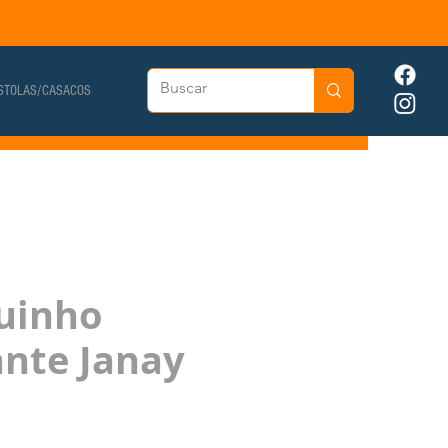
STOLAS/CASACOS
uinho
nte Janay