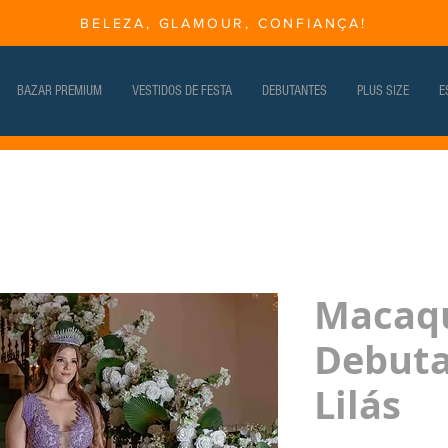
BELEZA, GLAMOUR, CONFIANÇA!
BAZAR PREMIUM
VESTIDOS DE FESTA
DEBUTANTES
PLUS SIZE
E
Macaq
Debuta
Lilás