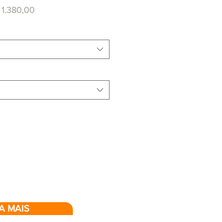
ço
Preço
 1.380,00
mal
promocional
A MAIS