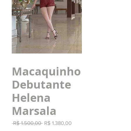
Macaquinho
Debutante
Helena
Marsala
Preço
Preço
 R$ 1.500,00 
R$ 1.380,00
normal
promocional