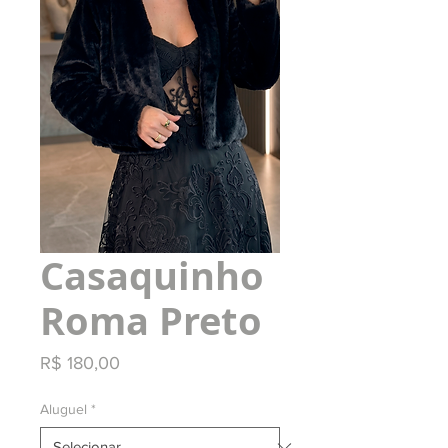
Casaquinho
Roma Preto
Preço
R$ 180,00
Aluguel
*