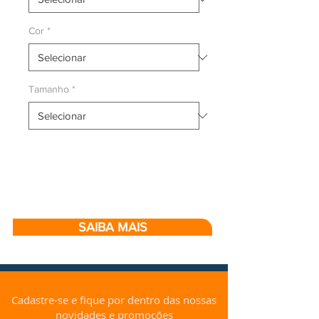
Cor
*
Tamanho
*
SAIBA MAIS
Cadastre-se e fique por dentro das nossas
novidades e promoções