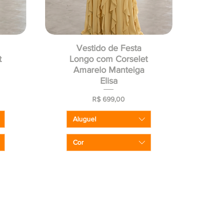
Vestido de Festa
t
Longo com Corselet
Amarelo Manteiga
Elisa
Preço
R$ 699,00
Aluguel
Cor