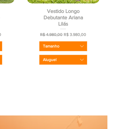
Vestido Longo
o
Debutante Ariana
Lilás
ocional
Preço normal
Preço promocional
0
R$ 4.980,00
R$ 3.980,00
Tamanho
Aluguel