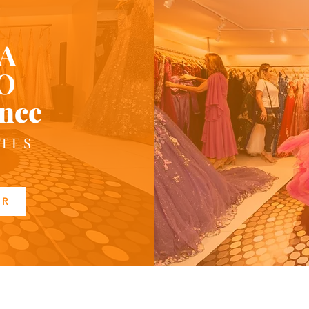
A
O
nce
TES
 R