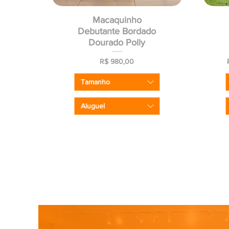
Macaquinho
Debutante Bordado
Dourado Polly
Preço
R$ 980,00
Tamanho
Aluguel