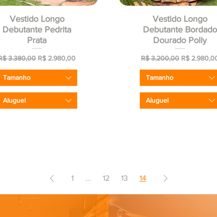
Vestido Longo
Vestido Longo
Debutante Pedrita
Debutante Bordad
Prata
Dourado Polly
Preço normal
Preço promocional
Preço normal
Preço prom
R$ 3.380,00
R$ 2.980,00
R$ 3.200,00
R$ 2.980,0
Tamanho
Tamanho
Aluguel
Aluguel
1
...
12
13
14