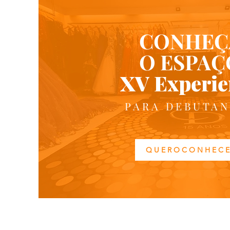
CONHEÇ
O ESPAÇ
XV Experie
PARA DEBUTAN
Q U E R O C O N H E C E