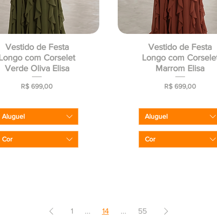
Vestido de Festa
Vestido de Festa
Longo com Corselet
Longo com Corsele
Verde Oliva Elisa
Marrom Elisa
Preço
Preço
R$ 699,00
R$ 699,00
Aluguel
Aluguel
Cor
Cor
1
...
14
...
55